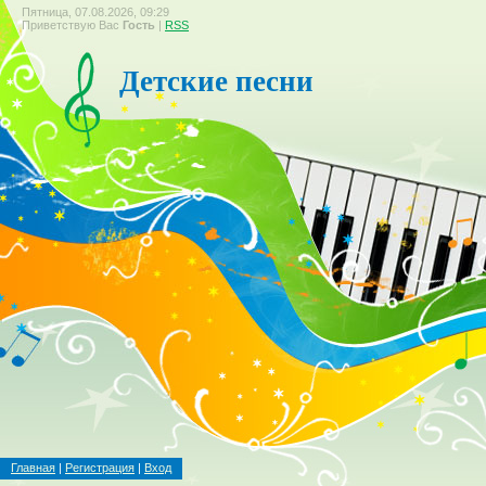
Пятница, 07.08.2026, 09:29
Приветствую Вас
Гость
|
RSS
Детские песни
Главная
|
Регистрация
|
Вход