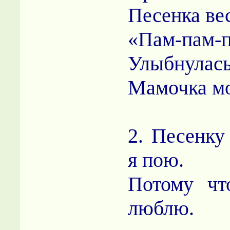
Песенка ве
«Пам-пам-п
Улыбнулась
Мамочка мо
2. Песенку
я пою.
Потому чт
люблю.