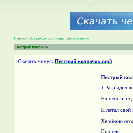
Главная
»
Всё для детского сада
»
Детские песни
Пестрый колпачок
Скачать минус:
Пестрый колпачок.mp3
Пестрый кол
1.Раз сидел в
На пеньке под
И латал свой
Хвойною иго
Припев: