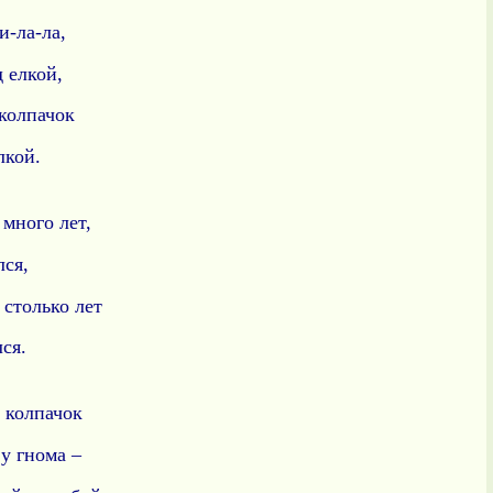
и-ла-ла,
 елкой,
 колпачок
лкой.
 много лет,
лся,
 столько лет
ся.
к колпачок
у гнома –