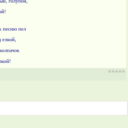
ый, голубой,
ый!
к песню пел
 елкой,
 колпачок
лкой!