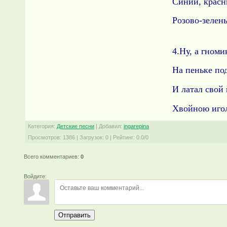
Синий, красн
Розово-зелен
4.Ну, а гноми
На пеньке под
И латал свой
Хвойною иго
Категория
:
Детские песни
|
Добавил
:
ingarepina
Просмотров
:
1386
|
Загрузок
:
0
|
Рейтинг
:
0.0
/
0
Всего комментариев
:
0
Войдите:
Отправить