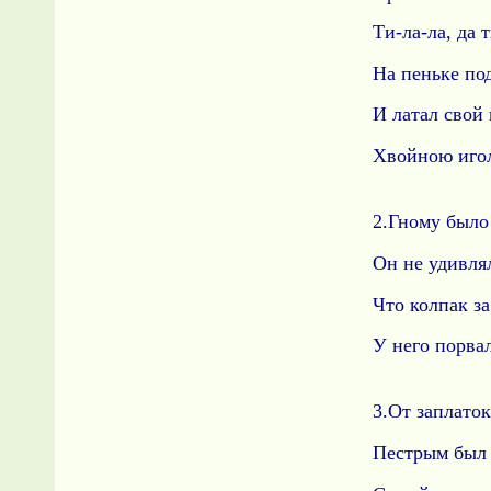
Ти-ла-ла, да т
На пеньке под
И латал свой
Хвойною иго
2.Гному было
Он не удивля
Что колпак за
У него порвал
3.От заплато
Пестрым был 