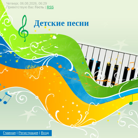
Четверг, 06.08.2026, 06:29
Приветствую Вас
Гость
|
RSS
Детские песни
Главная
|
Регистрация
|
Вход