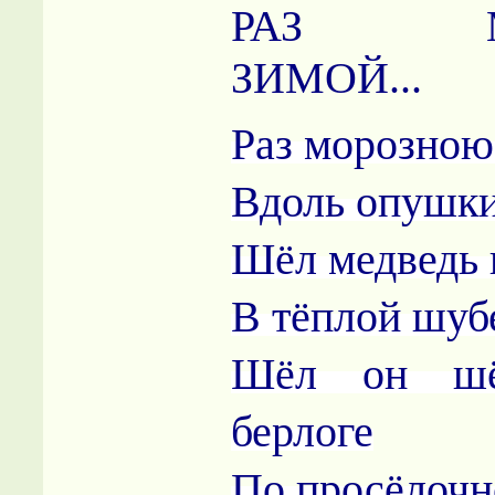
РАЗ МО
ЗИМОЙ...
Раз морозною
Вдоль опушки
Шёл медведь 
В тёплой шуб
Шёл он шё
берлоге
По просёлочн