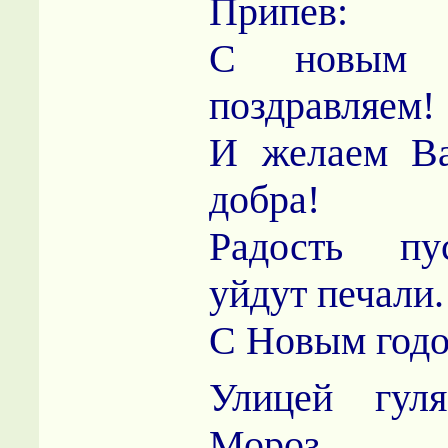
Припев:
С новым 
поздравляем!
И желаем Ва
добра!
Радость пу
уйдут печали.
С Новым годо
Улицей гул
Мороз,