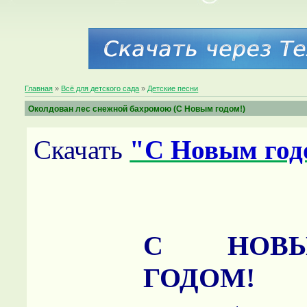
Главная
»
Всё для детского сада
»
Детские песни
Околдован лес снежной бахромою (С Новым годом!)
Скачать
"С Новым год
С НОВ
ГОДОМ!