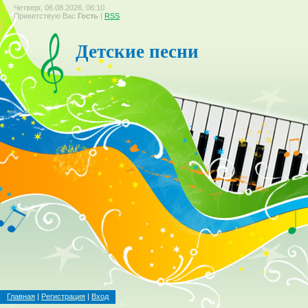
Четверг, 06.08.2026, 06:10
Приветствую Вас
Гость
|
RSS
Детские песни
Главная
|
Регистрация
|
Вход