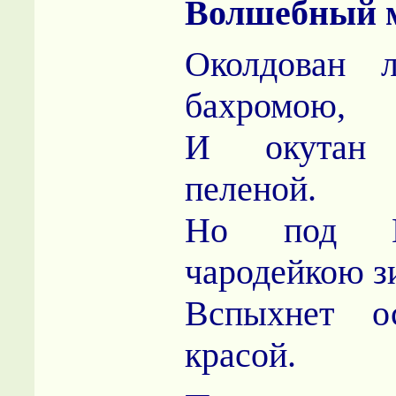
Волшебный 
Околдован 
бахромою,
И окутан
пеленой.
Но под Н
чародейкою з
Вспыхнет ос
красой.