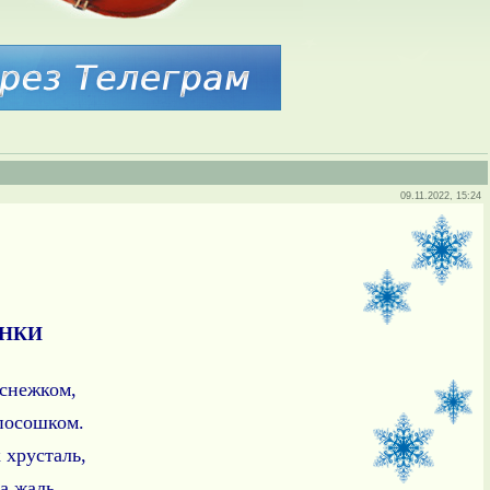
09.11.2022, 15:24
НКИ
снежком,
посошком.
 хрусталь,
а жаль.