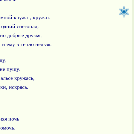
мной кружат, кружат.
одний снегопад.
но добрые друзья,
, и ему в тепло нельзя.
щу,
 не пущу.
вальсе кружась,
ки, искрясь.
няя ночь
омочь.