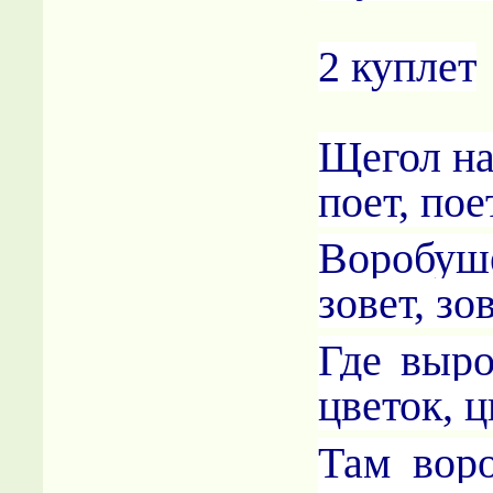
2 куплет
Щегол на
поет, пое
Воробуш
зовет, зов
Где выро
цветок, ц
Там вор