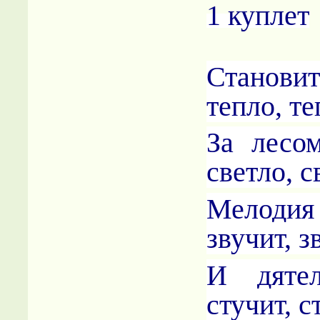
1 куплет
Станов
тепло, те
За лесо
светло, с
Мелоди
звучит, з
И дятел
стучит, с