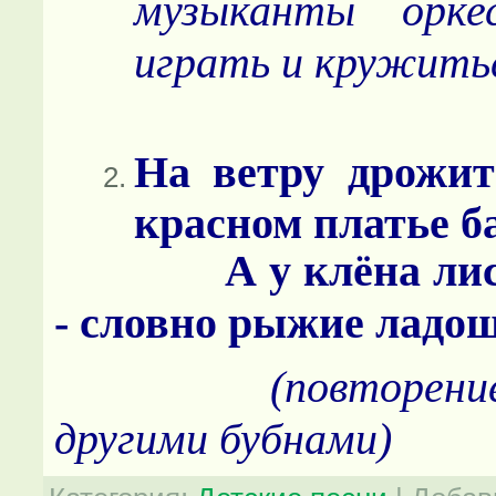
музыканты орке
играть и кружить
На ветру дрожит
красном платье б
А у клёна лист
- словно рыжие ладо
(повторение дв
другими бубнами)