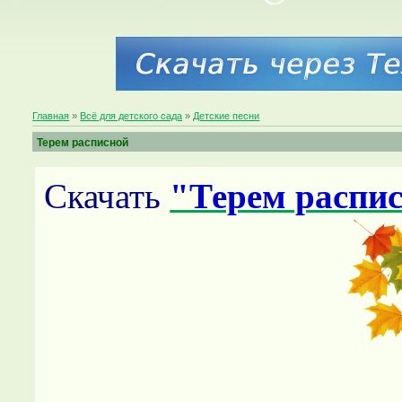
Главная
»
Всё для детского сада
»
Детские песни
Терем расписной
Скачать
"Терем распи