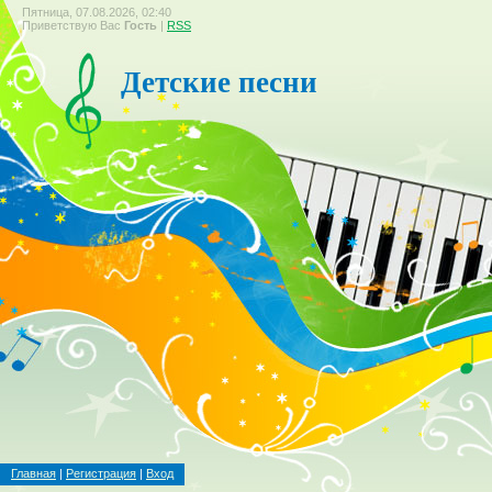
Пятница, 07.08.2026, 02:40
Приветствую Вас
Гость
|
RSS
Детские песни
Главная
|
Регистрация
|
Вход