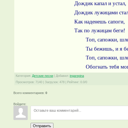
Дождик капал и устал,
Дождик лужицами стал
Как наденешь сапоги,
Так по лужицам беги!
Топ, сапожки, шл
Ты бежишь, и я бе
Топ, сапожки, шл
Обогнать тебя мог
Категория
:
Детские песни
|
Добавил
:
ingarepina
Просмотров
:
7140
|
Загрузок
:
478
|
Рейтинг
:
0.0
/
0
Всего комментариев
:
0
Войдите:
Отправить