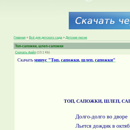
Главная
»
Всё для детского сада
»
Детские песни
Топ-сапожки, шлеп-сапожки
Скачать файл
(13.1 Kb)
Скачать
минус "Топ, сапожки, шлеп, сапожки"
ТОП, САПОЖКИ, ШЛЕП, С
Долго-долго во дворе
Льется дождик в октяб