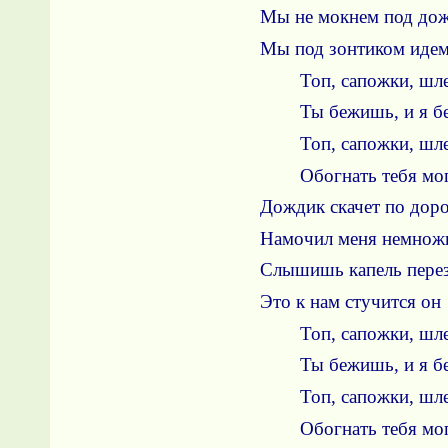
Мы не мокнем под до
Мы под зонтиком идем
Топ, сапожки, шл
Ты бежишь, и я бе
Топ, сапожки, шл
Обогнать тебя мог
Дождик скачет по дор
Намочил меня немнож
Слышишь капель перез
Это к нам стучится он
Топ, сапожки, шл
Ты бежишь, и я бе
Топ, сапожки, шл
Обогнать тебя мог