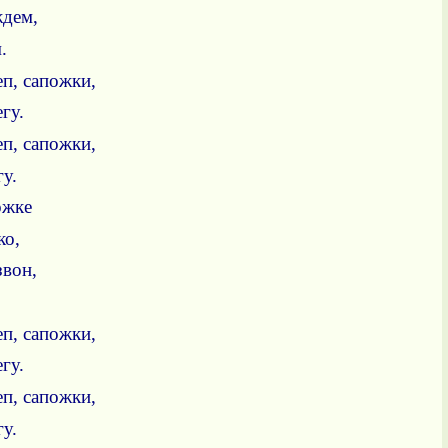
ждем,
.
еп, сапожки,
гу.
еп, сапожки,
у.
ожке
ко,
вон,
еп, сапожки,
гу.
еп, сапожки,
у.