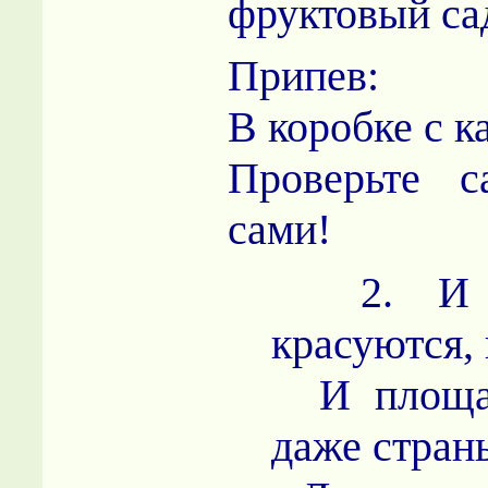
фруктовый са
Припев:
В коробке с к
Проверьте с
сами!
2. И р
красуются, 
И площад
даже стран