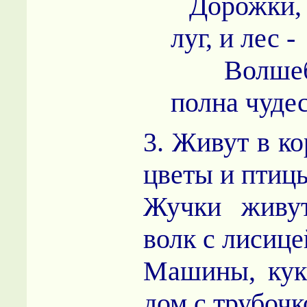
Дорожки, 
луг, и лес -
Волшебн
полна чудес
3. Живут в к
цветы и птиц
Жучки живут
волк с лисице
Машины, кук
дом с трубочк