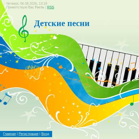
Четверг, 06.08.2026, 13:18
Приветствую Вас
Гость
|
RSS
Детские песни
Главная
|
Регистрация
|
Вход