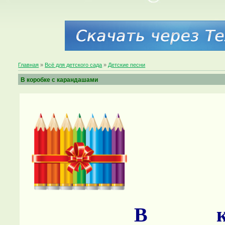
Главная
»
Всё для детского сада
»
Детские песни
В коробке с карандашами
В ко