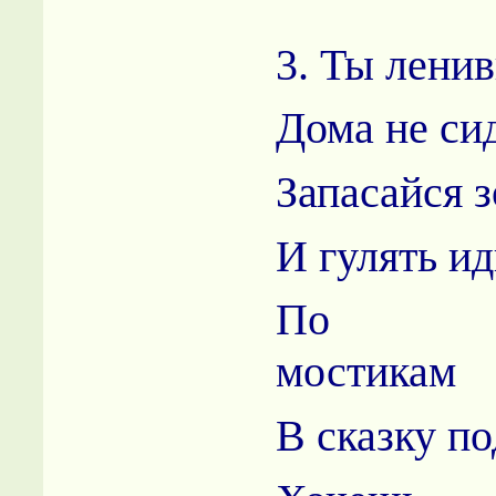
3. Ты лени
Дома не си
Запасайся 
И гулять ид
По во
мостикам
В сказку п