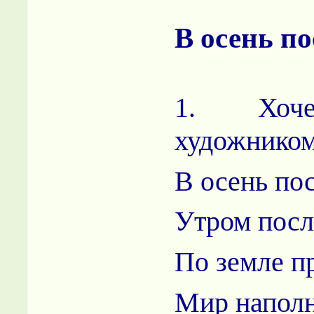
В осень п
1. Хоч
художнико
В осень по
Утром посл
По земле п
Мир наполн