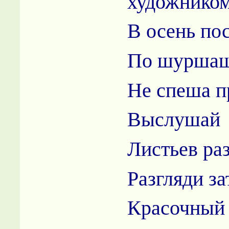
художнико
В осень по
По шуршащ
Не спеша п
Выслушай 
Листьев раз
Разгляди з
Красочный 