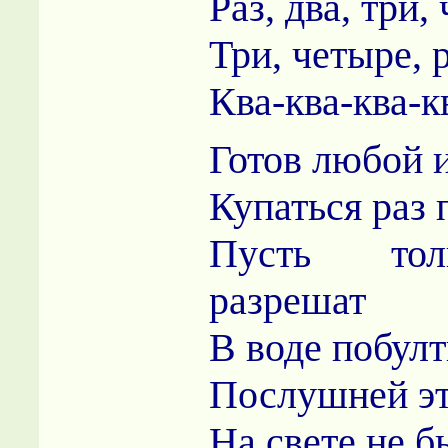
Раз, два, три,
Три, четыре, р
Ква-ква-ква-к
Готов любой 
Купаться раз 
Пусть то
разрешат
В воде побулт
Послушней э
На свете не б