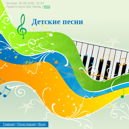
Четверг, 06.08.2026, 22:34
Приветствую Вас
Гость
|
RSS
Детские песни
Главная
|
Регистрация
|
Вход