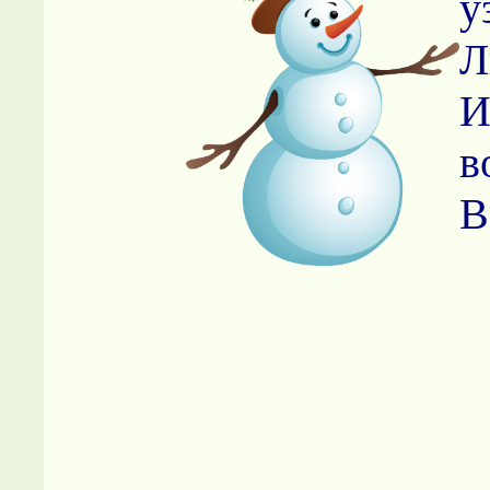
у
Л
И
в
В