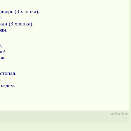
 дверь (3 хлопка),
й.
жди (3 хлопка).
оди.
у,
рош!
ож.
истопад.
т.
 дождем.