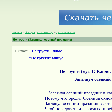
Главная
»
Всё для детского сада
»
Детские песни
Не грусти (Заглянул осенний праздник)
Скачать
"Не грусти" плюс
"Не грусти" минус
Не грусти (муз. Г. Капля
Заглянул осенний
1.Заглянул осенний праздник в к
Потому что бродит Осень за окно
Заглянул осенний праздник в дет
Чтоб порадовать и взрослых, и ре