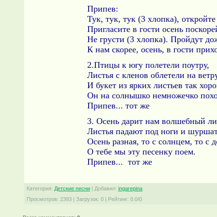
Припев:
Тук, тук, тук (3 хлопка), откройте
Пригласите в гости осень поскоре
Не грусти (3 хлопка). Пройдут до
К нам скорее, осень, в гости прих
2.Птицы к югу полетели поутру,
Листья с кленов облетели на ветр
И букет из ярких листьев так хо
Он на солнышко немножечко пох
Припев... тот же
3. Осень дарит нам волшебный л
Листья падают под ноги и шурша
Осень разная, то с солнцем, то с
О тебе мы эту песенку поем.
Припев... тот же
Категория
:
Детские песни
|
Добавил
:
ingarepina
Просмотров
:
2393
|
Загрузок
:
0
|
Рейтинг
:
0.0
/
0