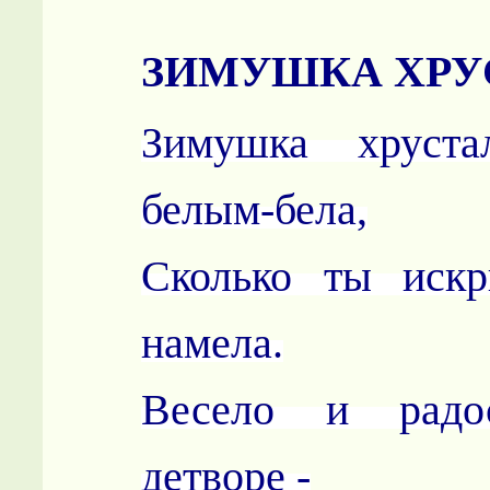
ЗИМУШКА ХРУ
Зимушка хруста
белым-бела,
Сколько ты искр
намела.
Весело и радо
детворе -