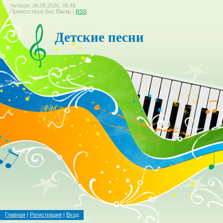
Четверг, 06.08.2026, 05:46
Приветствую Вас
Гость
|
RSS
Детские песни
Главная
|
Регистрация
|
Вход