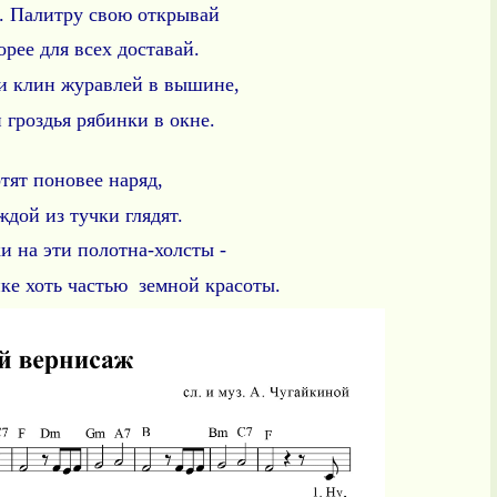
о. Палитру свою открывай
рее для всех доставай.
и клин журавлей в вышине,
гроздья рябинки в окне.
отят поновее наряд,
дой из тучки глядят.
и на эти полотна-холсты -
нке хоть частью земной красоты.