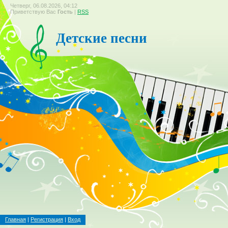
Четверг, 06.08.2026, 04:12
Приветствую Вас
Гость
|
RSS
Детские песни
Главная
|
Регистрация
|
Вход