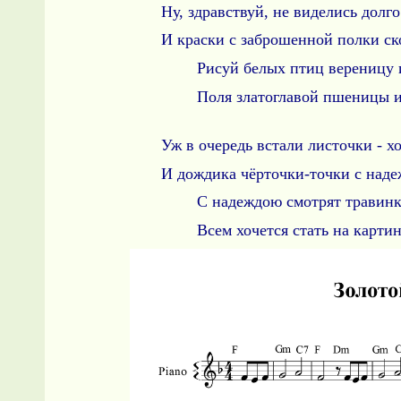
Ну, здравствуй, не виделись долг
И краски с заброшенной полки ско
Рисуй белых птиц вереницу 
Поля златоглавой пшеницы и 
Уж в очередь встали листочки - х
И дождика чёрточки-точки с надеж
С надеждою смотрят травинк
Всем хочется стать на карти