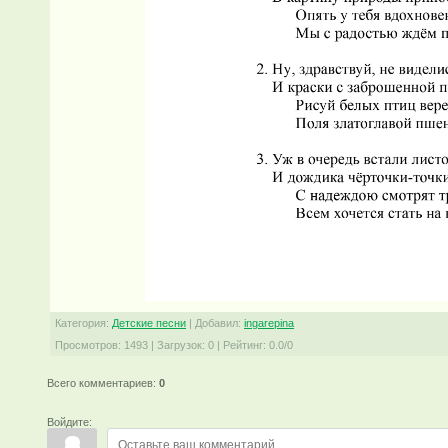
Категория
:
Детские песни
|
Добавил
:
ingarepina
Просмотров
:
1493
|
Загрузок
:
0
|
Рейтинг
:
0.0
/
0
Всего комментариев
:
0
Войдите: