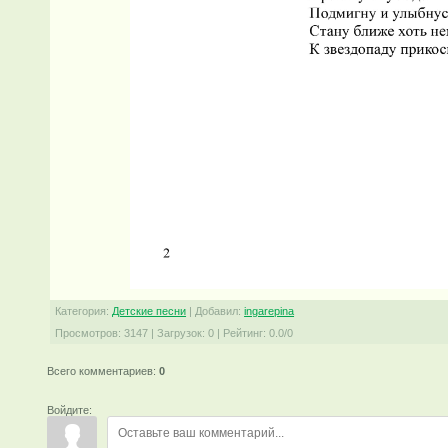
Категория
:
Детские песни
|
Добавил
:
ingarepina
Просмотров
:
3147
|
Загрузок
:
0
|
Рейтинг
:
0.0
/
0
Всего комментариев
:
0
Войдите: