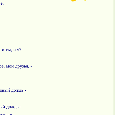
е,
,
 и ты, и я?
е, мои друзья, -
ездный дождь -
ый дождь -
дождем.