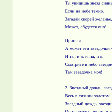
Ты увидишь звезд сиянь
Если на небе темно.
Загадай скорей желанье
Может, сбудется оно!
Припев:
А может эти звездочки -
И ты, и я, и ты, и я.
Смотрите в небо звездно
Там звездочка моя!
2. Звездный дождь, зв
Весь в сиянии золотом.
Звездный дождь, звездн
Он не схож с простым 