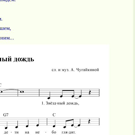
м.
ашем,
ним...