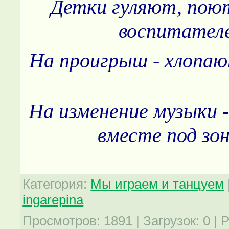
Детки гуляют, пою
воспитател
На проигрыш - хлопа
На изменение музыки 
вместе под зо
Категория
:
Мы играем и танцуем
ingarepina
Просмотров
:
1891
|
Загрузок
:
0
|
Р