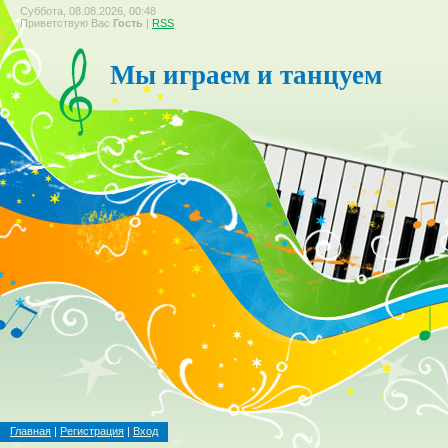
Суббота, 08.08.2026, 00:48
Приветствую Вас
Гость
|
RSS
Мы играем и танцуем
Главная
|
Регистрация
|
Вход