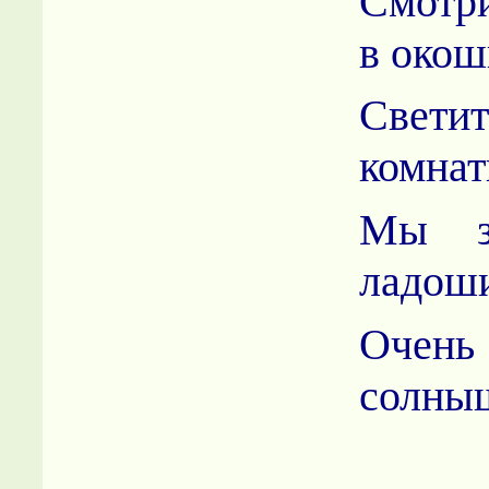
Смотр
в окош
Свет
комнат
Мы з
ладош
Оче
солны