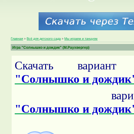
Главная
»
Всё для детского сада
»
Мы играем и танцуем
Игра "Солнышко и дождик" (М.Раухвергер)
Скачать вариа
"Солнышко и дождик
вар
"Солнышко и дождик