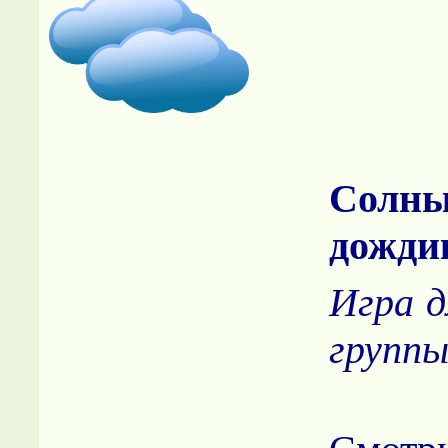
Сол
дожди
Игра д
групп