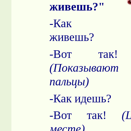
живешь?"
-Как
живешь?
-Вот так!
(Показываю
пальцы)
-Как идешь?
-Вот так!
(
месте)