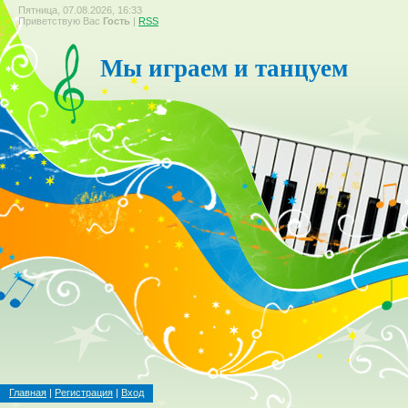
Пятница, 07.08.2026, 16:33
Приветствую Вас
Гость
|
RSS
Мы играем и танцуем
Главная
|
Регистрация
|
Вход