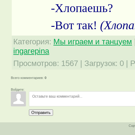
-Хлопаешь?
-Вот так!
(Хлоп
Категория
:
Мы играем и танцуем
ingarepina
Просмотров
:
1567
|
Загрузок
:
0
|
Р
Всего комментариев
:
0
Войдите:
Отправить
Cop