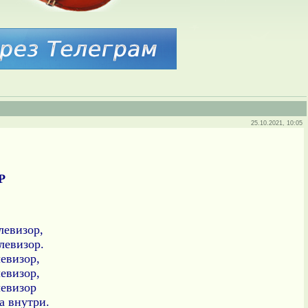
25.10.2021, 10:05
Р
левизор,
елевизор.
евизор,
евизор,
евизор
а внутри.