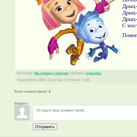
Дрыц-
Дрыц-
Дрыц-
С инс
Помог
Категория
:
Мы играем и танцуем
|
Добавил
:
ingarepina
Просмотров
:
1386
|
Загрузок
:
0
|
Рейтинг
:
0.0
/
0
Всего комментариев
:
0
Войдите:
Отправить