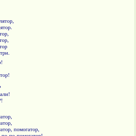
лятор,
ятор.
тор,
тор,
тор
три.
р!
тор!
?
дали!
?!
атор,
атор,
атор, помогатор,
-по-по-помогатор!