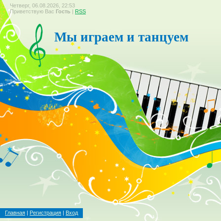
Четверг, 06.08.2026, 22:53
Приветствую Вас
Гость
|
RSS
Мы играем и танцуем
Главная
|
Регистрация
|
Вход