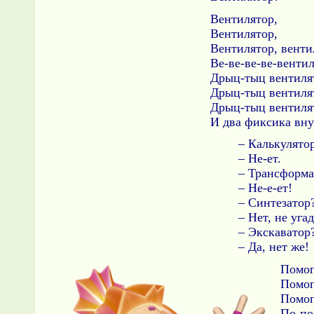
Вентилятор,
Вентилятор,
Вентилятор, венти
Ве-ве-ве-ве-вентил
Дрыц-тыц вентиля
Дрыц-тыц вентиля
Дрыц-тыц вентиля
И два фиксика вну
– Калькулято
– Не-ет.
– Трансформа
– Не-е-ет!
– Синтезатор
– Нет, не уга
– Экскаватор
– Да, нет же!
Помог
Помог
Помог
По-по