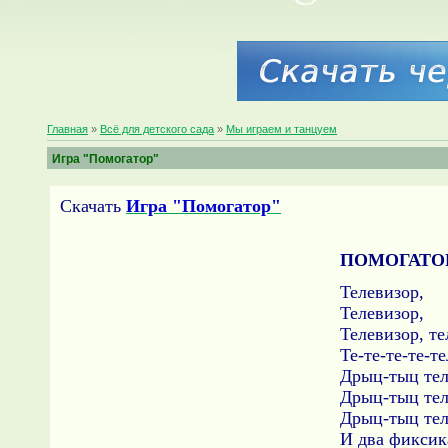
Главная
»
Всё для детского сада
»
Мы играем и танцуем
Игра "Помогатор"
Скачать
Игра "Помогатор"
ПОМОГАТО
Телевизор,
Телевизор,
Телевизор, те
Те-те-те-те-т
Дрыц-тыц тел
Дрыц-тыц тел
Дрыц-тыц тел
И два фиксик