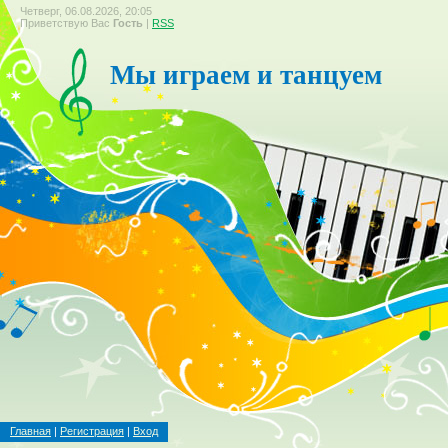
Четверг, 06.08.2026, 20:05
Приветствую Вас
Гость
|
RSS
Мы играем и танцуем
Главная
|
Регистрация
|
Вход