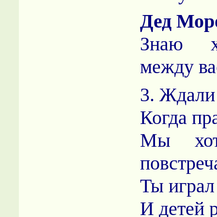
Дед Мор
Знаю х
между ва
3. Ждали
Когда пр
Мы хот
повстреч
Ты играл
И детей 