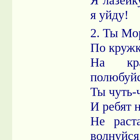
Я лазейку
я уйду!
2. Ты Мор
По кружк
На кра
полюбуйс
Ты чуть-
И ребят 
Не раст
волнуйся