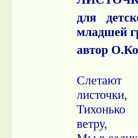
для детск
младшей г
автор О.К
Слетают 
листочки,
Тихонько
ветру,