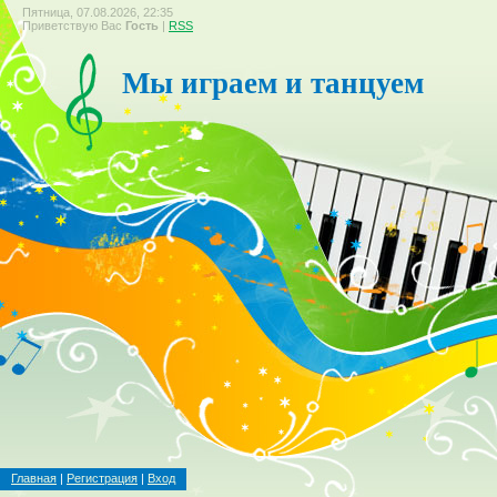
Пятница, 07.08.2026, 22:35
Приветствую Вас
Гость
|
RSS
Мы играем и танцуем
Главная
|
Регистрация
|
Вход