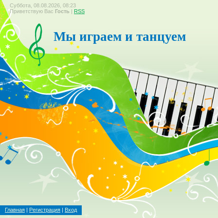
Суббота, 08.08.2026, 08:23
Приветствую Вас
Гость
|
RSS
Мы играем и танцуем
Главная
|
Регистрация
|
Вход