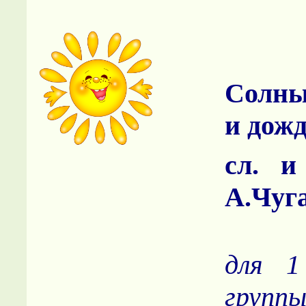
Солн
и дож
сл. и
А.Чуг
для 1
групп