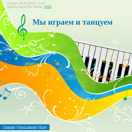
Четверг, 06.08.2026, 14:19
Приветствую Вас
Гость
|
RSS
Мы играем и танцуем
Главная
|
Регистрация
|
Вход