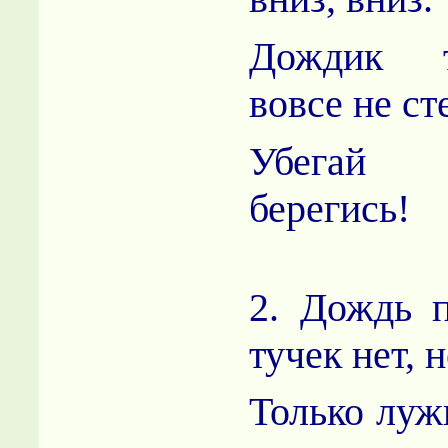
Дождик т
вовсе не ст
Убегай 
берегись!
2. Дождь п
тучек нет, 
Только луж