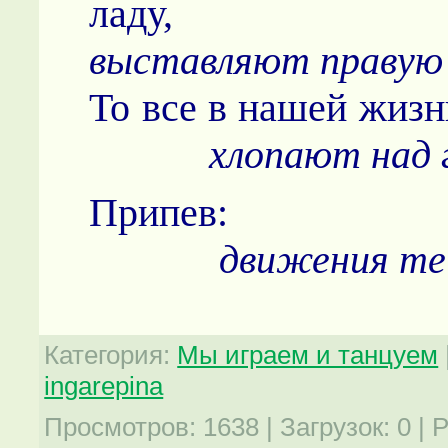
ладу
выставляют правую 
То все в нашей жиз
хлопают над 
Прип
движения те
Категория
:
Мы играем и танцуем
ingarepina
Просмотров
:
1638
|
Загрузок
:
0
|
Р