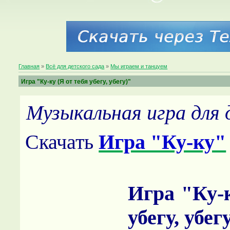
Главная
»
Всё для детского сада
»
Мы играем и танцуем
Игра "Ку-ку (Я от тебя убегу, убегу)"
Музыкальная игра для 
Скачать
Игра "Ку-ку"
Игра "Ку-к
убегу, убег