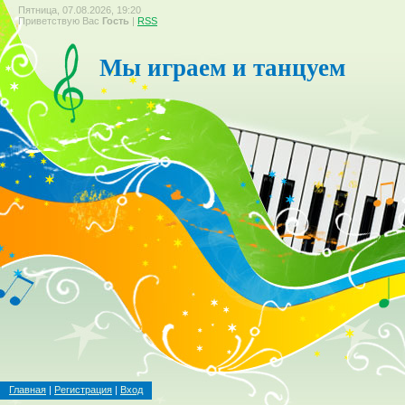
Пятница, 07.08.2026, 19:20
Приветствую Вас
Гость
|
RSS
Мы играем и танцуем
Главная
|
Регистрация
|
Вход