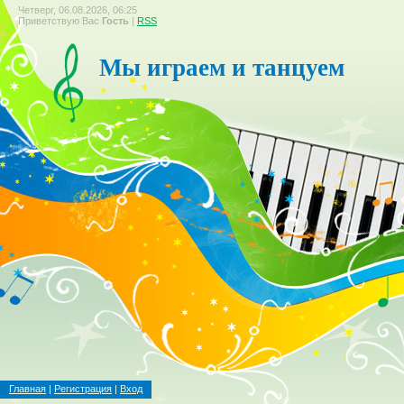
Четверг, 06.08.2026, 06:25
Приветствую Вас
Гость
|
RSS
Мы играем и танцуем
Главная
|
Регистрация
|
Вход