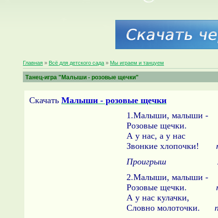
Главная
»
Всё для детского сада
»
Мы играем и танцуем
Танец-игра "Малыши - розовые щечки"
Скачать
Малыши - розовые щечки
1.Малыши, малыши -
Розовые щечки
А у нас, а у нас
Звонкие хлопочки!
Проигрыш хл
2.Малыши, малыши -
Розовые щечки.
А у нас кулачки,
Словно молоточки.