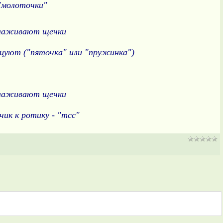
оточки"
лаживают щечки
цуют ("пяточка" или "пружинка")
лаживают щечки
чик к ротику - "тсс"