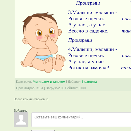
Проигрыш "мол
3.Малыши, малыши -
Розовые щечки.
пог
А у нас , а у нас
Весело в садочке.
тан
Проигрыш
4.Малыши, малыши -
Розовые щечки.
пог
А у нас, а у нас
Ротик на замочке!
паль
Категория
:
Мы играем и танцуем
|
Добавил
:
ingarepina
Просмотров
:
3161
|
Загрузок
:
0
|
Рейтинг
:
0.0
/
0
Всего комментариев
:
0
Войдите: