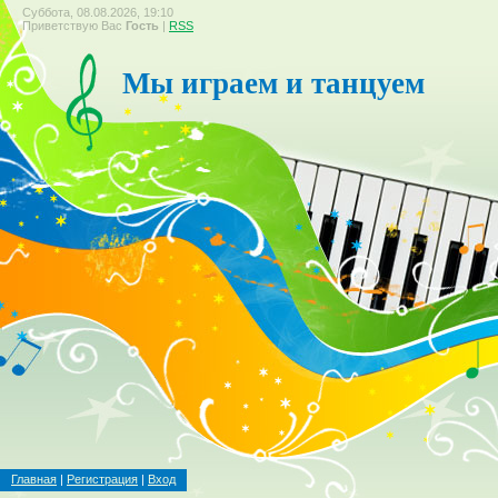
Суббота, 08.08.2026, 19:10
Приветствую Вас
Гость
|
RSS
Мы играем и танцуем
Главная
|
Регистрация
|
Вход