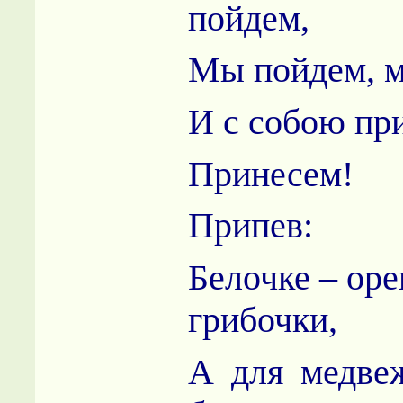
пойдем,
Мы пойдем, 
И с собою пр
Принесем!
Припев:
Белочке – ор
грибочки,
А для медве