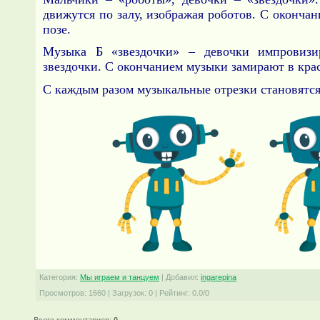
движутся по залу, изображая роботов. С оконча
позе.
Музыка Б «звездочки» – девочки импровизир
звездочки. С окончанием музыки замирают в кра
С каждым разом музыкальные отрезки становятся
Категория
:
Мы играем и танцуем
|
Добавил
:
ingarepina
Просмотров
:
1660
|
Загрузок
:
0
|
Рейтинг
:
0.0
/
0
Всего комментариев
:
0