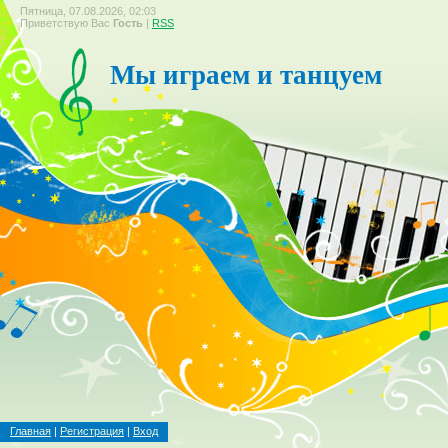
Пятница, 07.08.2026, 02:03
Приветствую Вас
Гость
|
RSS
Мы играем и танцуем
Главная
|
Регистрация
|
Вход