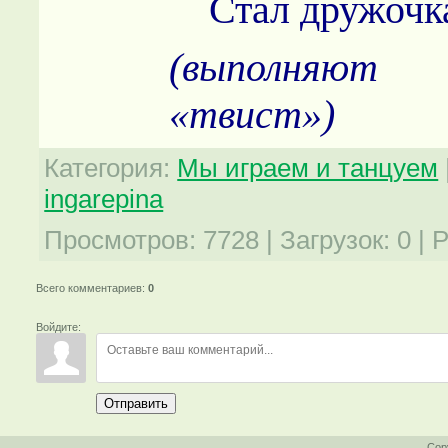
Стал дружочка 
(выполняют
«твист»)
Категория
:
Мы играем и танцуем
ingarepina
Просмотров
:
7728
|
Загрузок
:
0
|
Р
Всего комментариев
:
0
Войдите:
Отправить
Cop