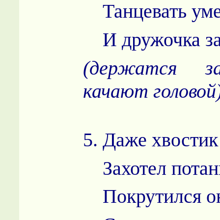
Танцевать ум
И дружочка за
(держатся 
качают головой
5. Даже хвости
Захотел потанц
Покрутился он