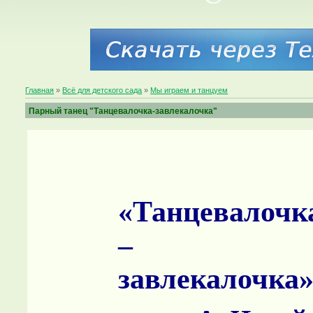
Главная
»
Всё для детского сада
»
Мы играем и танцуем
Парный танец "Танцевалочка-завлекалочка"
«Танцевалочк
–
завлекалочка