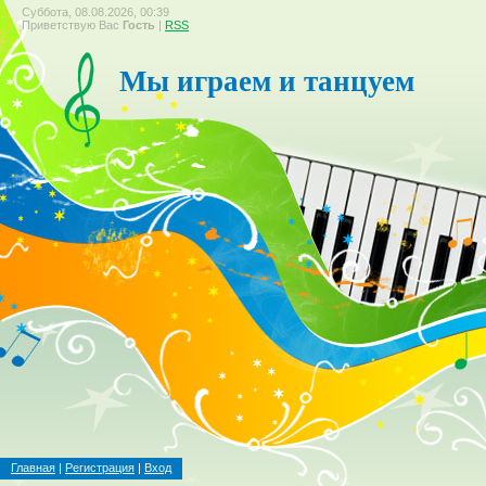
Суббота, 08.08.2026, 00:39
Приветствую Вас
Гость
|
RSS
Мы играем и танцуем
Главная
|
Регистрация
|
Вход