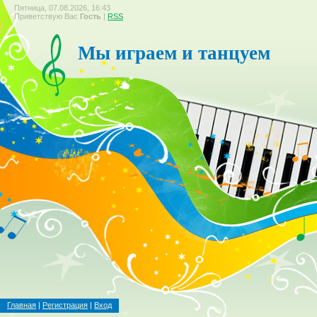
Пятница, 07.08.2026, 16:43
Приветствую Вас
Гость
|
RSS
Мы играем и танцуем
Главная
|
Регистрация
|
Вход