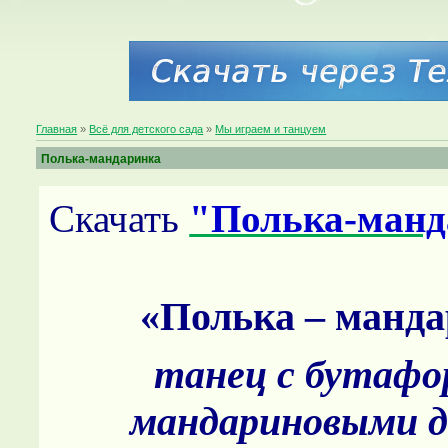
Главная
»
Всё для детского сада
»
Мы играем и танцуем
Полька-мандаринка
Скачать
"Полька-манд
«Полька – манд
танец с бутафо
мандариновыми д