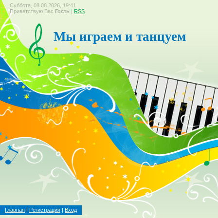
Суббота, 08.08.2026, 19:41
Приветствую Вас
Гость
|
RSS
Мы играем и танцуем
Главная
|
Регистрация
|
Вход