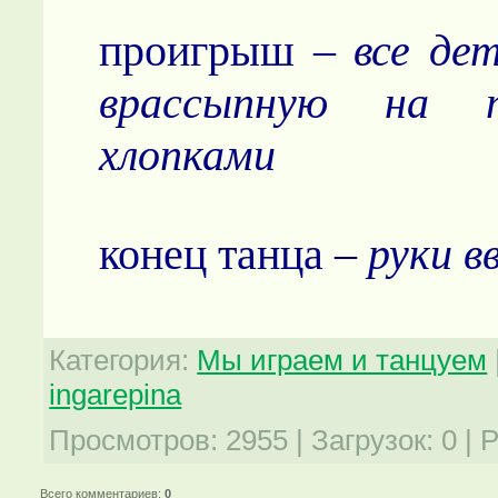
проигрыш –
все де
врассыпную на п
хлопками
конец танца –
руки в
Категория
:
Мы играем и танцуем
ingarepina
Просмотров
:
2955
|
Загрузок
:
0
|
Р
Всего комментариев
:
0