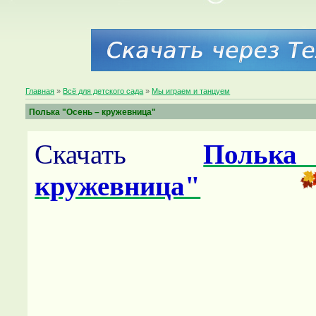
Главная
»
Всё для детского сада
»
Мы играем и танцуем
Полька "Осень – кружевница"
Скачать
Польк
кружевница"