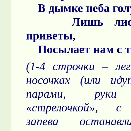
В дымке неба гол
Лишь листоч
приветы,
Посылает нам с т
(1-4 строчки – ле
носочках (или иду
парами, руки 
«стрелочкой», с
запева останав