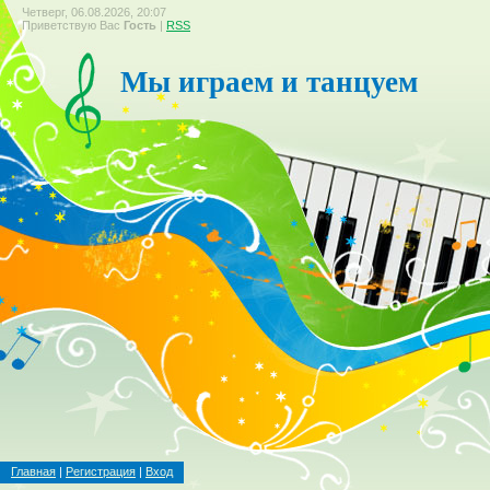
Четверг, 06.08.2026, 20:07
Приветствую Вас
Гость
|
RSS
Мы играем и танцуем
Главная
|
Регистрация
|
Вход