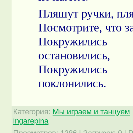
Пляшут ручки, пл
Посмотрите, что з
Покружились
остановились,
Покружились
поклонились.
Категория
:
Мы играем и танцуем
ingarepina
Просмотров
:
1386
|
Загрузок
:
0
|
Р