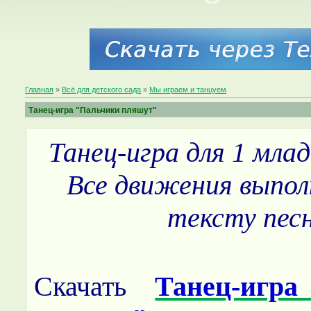
Главная
»
Всё для детского сада
»
Мы играем и танцуем
Танец-игра "Пальчики пляшут"
Танец-игра для 1 мла
Все движения выпо
тексту песн
Скачать
Танец-игр