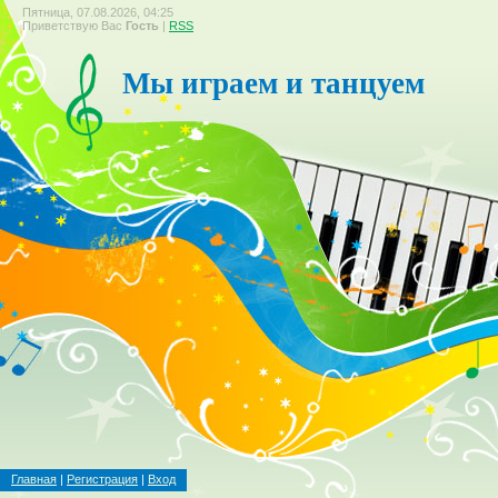
Пятница, 07.08.2026, 04:25
Приветствую Вас
Гость
|
RSS
Мы играем и танцуем
Главная
|
Регистрация
|
Вход