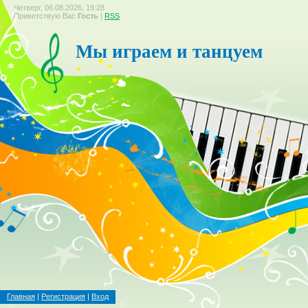
Четверг, 06.08.2026, 19:28
Приветствую Вас
Гость
|
RSS
Мы играем и танцуем
Главная
|
Регистрация
|
Вход