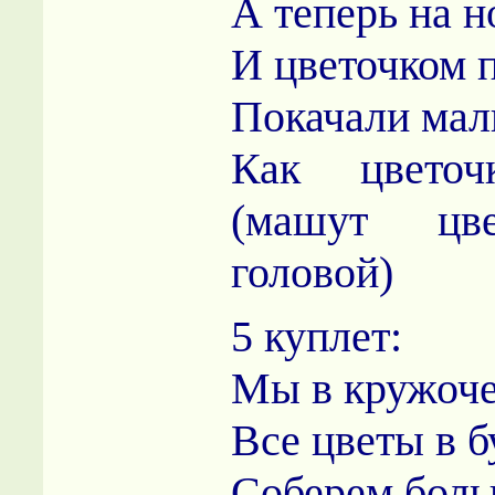
А теперь на 
И цветочком 
Покачали ма
Как цветоч
(машут цв
головой)
5 куплет:
Мы в кружоче
Все цветы в б
Соберем боль