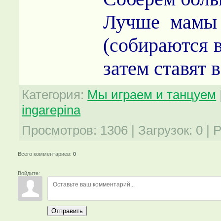
Лучше мамы 
(собираются в
затем ставят 
Категория
:
Мы играем и танцуем
ingarepina
Просмотров
:
1306
|
Загрузок
:
0
|
Р
Всего комментариев
:
0
Войдите:
Отправить