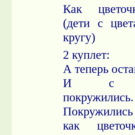
Как цветоч
(дети с цве
кругу)
2 куплет:
А теперь ост
И с цв
покружились.
Покружились
как цветоч