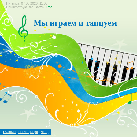
Пятница, 07.08.2026, 11:06
Приветствую Вас
Гость
|
RSS
Мы играем и танцуем
Главная
|
Регистрация
|
Вход