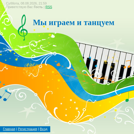
Суббота, 08.08.2026, 21:59
Приветствую Вас
Гость
|
RSS
Мы играем и танцуем
Главная
|
Регистрация
|
Вход