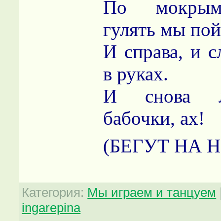
По мокрым
гулять мы по
И справа, и с
в руках.
И снова л
бабочки, ах!
(БЕГУТ НА 
Категория
:
Мы играем и танцуем
ingarepina