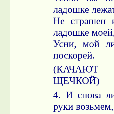
ладошке лежа
Не страшен 
ладошке моей
Усни, мой ли
поскорей.
(КАЧА
ЩЕЧКОЙ)
4. И снова л
руки возьмем