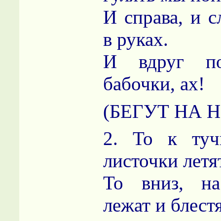
И справа, и с
в руках.
И вдруг по
бабочки, ах!
(БЕГУТ НА 
2. То к туч
листочки летя
То вниз, н
лежат и блест