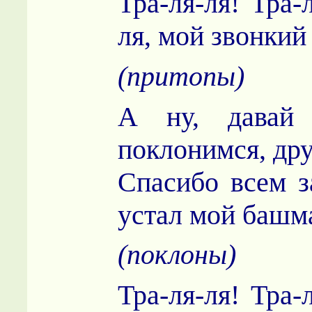
Тра-ля-ля! Тра-
ля, мой звонкий
(притопы)
А ну, давай 
поклонимся, др
Спасибо всем з
устал мой башм
(поклоны)
Тра-ля-ля! Тра-