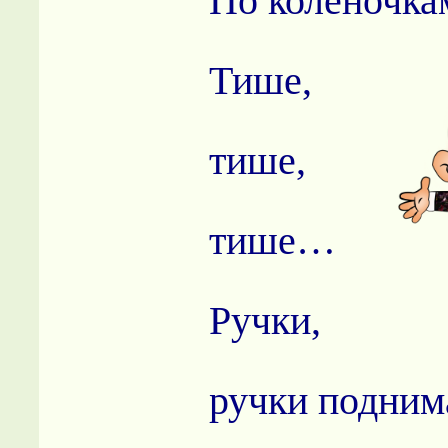
По коленочка
Тише,
тише,
тише…
Ручки,
ручки подним