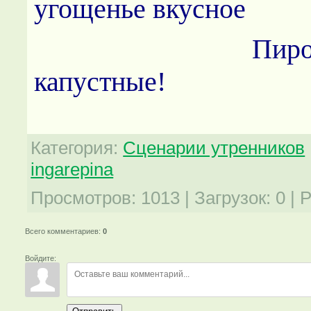
угощенье вкусное
Пироги да 
капустные!
Категория
:
Сценарии утренников
ingarepina
Просмотров
:
1013
|
Загрузок
:
0
|
Р
Всего комментариев
:
0
Войдите: