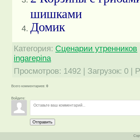
шишками
Домик
Категория
:
Сценарии утренников
ingarepina
Просмотров
:
1492
|
Загрузок
:
0
|
Р
Всего комментариев
:
0
Войдите:
Отправить
Cop