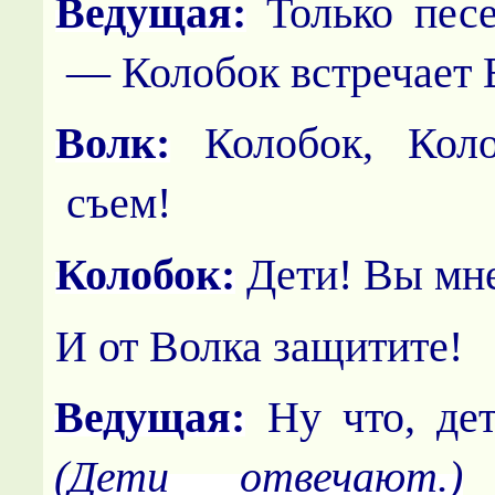
Ведущая:
Только песе
— Колобок встречает 
Волк:
Колобок, Коло
съем!
Колобок:
Дети! Вы мне
И от Волка защитите!
Ведущая:
Ну что, дет
(Дети от­вечают.)
Д