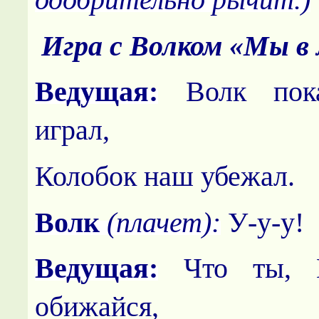
Игра с Волком «Мы в 
Ведущая:
Волк пок
играл,
Колобок наш убежал.
Волк
(плачет):
У-у-у!
Ведущая:
Что ты, В
обижайся,