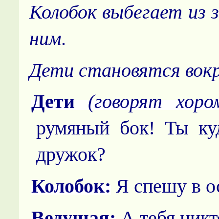
Колобок выбегает из з
ним.
Дети становятся вокр
Дети
(говорят хором
румяный бок! Ты ку
дружок?
Колобок:
Я спешу в ос
Ведущая:
А тебя никт