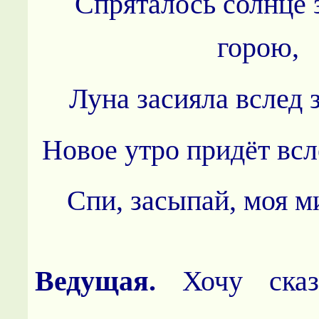
Спряталось солнце 
горою,
Луна засияла вслед 
Новое утро придёт всл
Спи, засыпай, моя м
Ведущая.
Хочу ска