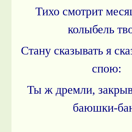
Тихо смотрит меся
колыбель тв
Стану сказывать я ска
спою:
Ты ж дремли, закрыв
баюшки-ба