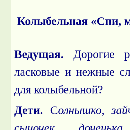
Колыбельная «Спи, м
Ведущая.
Дорогие р
ласковые и нежные сл
для колыбельной?
Дети.
С
олнышко, зайч
сыночек, доченька