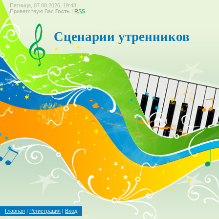
Пятница, 07.08.2026, 19:48
Приветствую Вас
Гость
|
RSS
Сценарии утренников
Главная
|
Регистрация
|
Вход