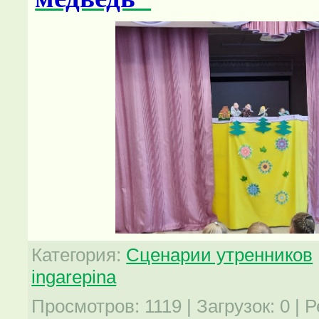
Категория
:
Сценарии утренников
ingarepina
Просмотров
:
1119
|
Загрузок
:
0
|
Р