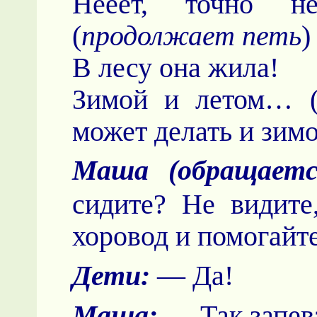
Нееет, точно н
(
продолжает петь
)
В лесу она жила!
Зимой и летом… 
может делать и зим
Маша (обращаетс
сидите? Не видите
хоровод и помогайте
Дети:
— Да!
Маша:
— Так запев