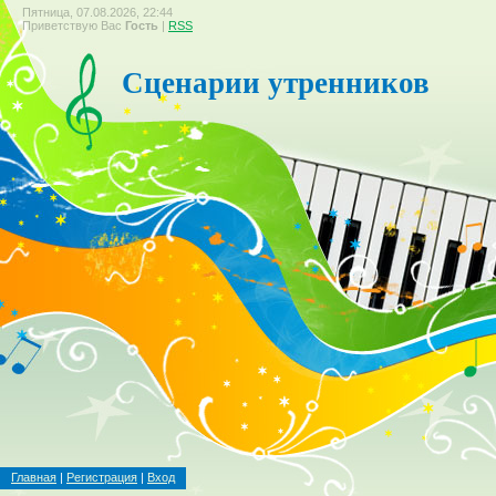
Пятница, 07.08.2026, 22:44
Приветствую Вас
Гость
|
RSS
Сценарии утренников
Главная
|
Регистрация
|
Вход