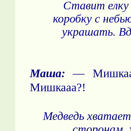
Ставит елку
коробку с неб
украшать. Вд
Маша:
— Мишкаа
Мишкааа?!
Медведь хватаетс
сторонам, 