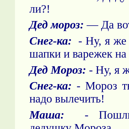
ли?!
Дед мороз:
— Да вот
Снег-ка:
- Ну, я же 
шапки и варежек на
Дед Мороз:
- Ну, я 
Снег-ка:
- Мороз т
надо вылечить!
Маша:
- Пошли, 
дедушку Мороза.