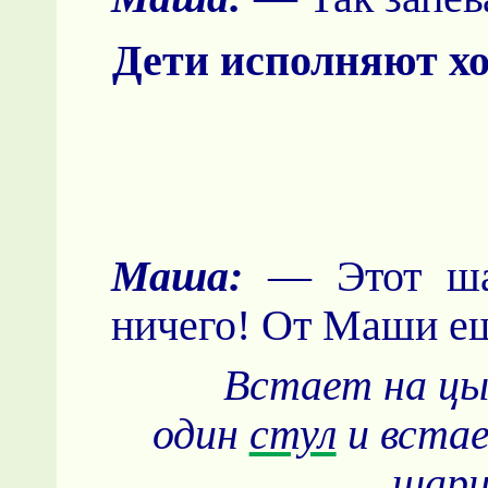
Дети исполняют х
Маша:
— Этот шар
ничего! От Маши ещ
Встает на цы
один
стул
и встае
шари