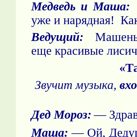
Медведь и Маша:
уже и нарядная! Как
Ведущий:
Машенька
еще красивые лисич
«Т
Звучит музыка,
вх
Дед Мороз:
— Здрав
Маша:
— Ой, Дедуш