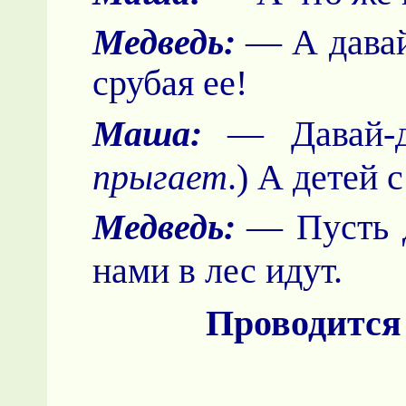
Медведь:
— А давай 
срубая ее!
Маша:
— Давай-д
прыгает
.) А детей 
Медведь:
— Пусть д
нами в лес идут.
Проводится