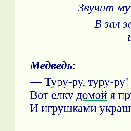
Звучит
му
В зал 
Медведь:
— Туру-ру, туру-ру!
Вот елку
домой
я пр
И игрушками украшу.