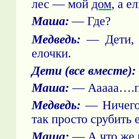
лес — мой
дом
, а е
Маша:
— Где?
Медведь:
— Дети, с
елочки.
Дети (все вместе):
Маша:
— Ааааа….п
Медведь:
— Ничего 
так просто срубить 
Маша:
— А что же н