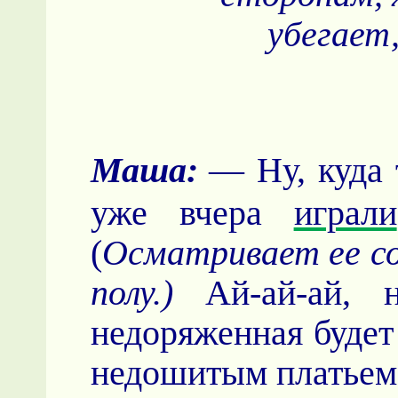
убегает
Маша:
— Ну, куда 
уже вчера
играли
(
Осматривает ее со
полу.)
Ай-ай-ай, н
недоряженная будет 
недошитым платьем!