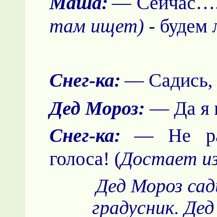
Маша:
— Сейчас….
там ищет) -
будем 
Снег-ка:
— Садись,
Дед Мороз:
— Да я 
Снег-ка:
— Не ра
голоса! (
Достает из
Дед Мороз са
градусник. Дед