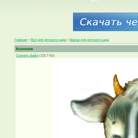
Главная
»
Всё для детского сада
»
Маски для детского сада
Козленок
Скачать файл
(118.7 Kb)