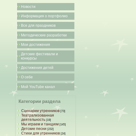
Новости
Информация о портфолио
Все для праздников
Методические разработки
Мои достижения
Детские фестивали и
конкурсы
Достижения детей
О себе
Мой YouTube канал
Категории раздела
Сценарии утренников
[73]
Театрализованная
деятельность
[19]
Мы играем и танцуем
[145]
Детские песни
[232]
Стихи для утренников
[24]