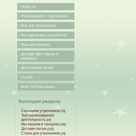
Новости
Информация о портфолио
Все для праздников
Методические разработки
Мои достижения
Детские фестивали и
конкурсы
Достижения детей
О себе
Мой YouTube канал
Категории раздела
Сценарии утренников
[73]
Театрализованная
деятельность
[19]
Мы играем и танцуем
[145]
Детские песни
[232]
Стихи для утренников
[24]