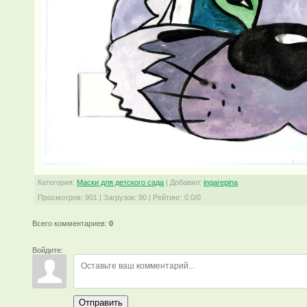
Категория
:
Маски для детского сада
|
Добавил
:
ingarepina
Просмотров
:
901
|
Загрузок
:
90
|
Рейтинг
:
0.0
/
0
Всего комментариев
:
0
Войдите:
Отправить