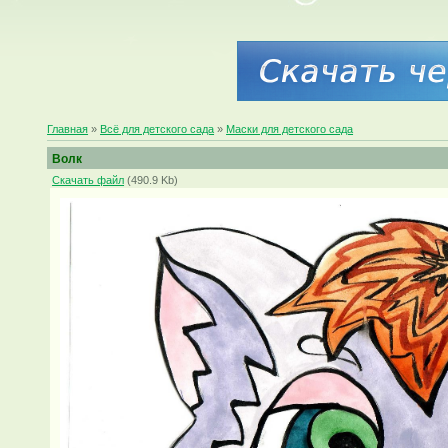
Главная
»
Всё для детского сада
»
Маски для детского сада
Волк
Скачать файл
(490.9 Kb)